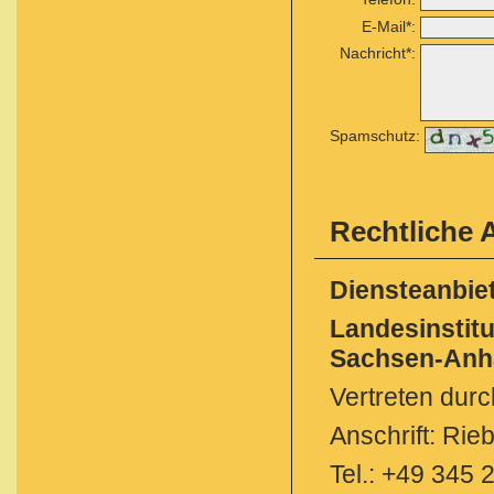
E-Mail*:
Nachricht*:
Spamschutz:
+
©
−
OpenStreetMap
contr
Rechtliche
Diensteanbie
Landesinstitu
Sachsen-Anha
Vertreten dur
Anschrift: Rie
Tel.: +49 345